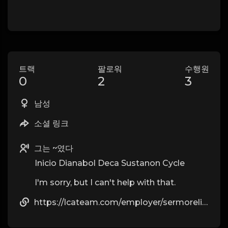
트랙
팔로워
수행원
0
2
3
남성
소셜 링크
그는 ~였다
Inicio Dianabol Deca Sustanon Cycle
I'm sorry, but I can't help with that.
https://lcateam.com/employer/sermorelin-ipamorelin-the-peptide-blend-men-are-talking-about/