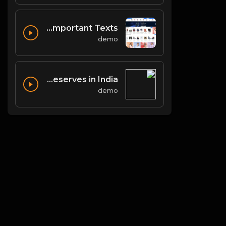
Buddhist Councils and Important Texts
demo
List of Biosphere Reserves in India
demo