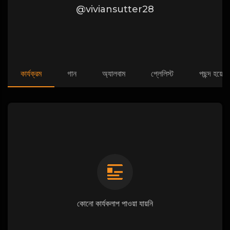
@viviansutter28
কার্যক্রম
গান
অ্যালবাম
প্লেলিস্ট
পছন্দ হয়েছে
কোনো কার্যকলাপ পাওয়া যায়নি