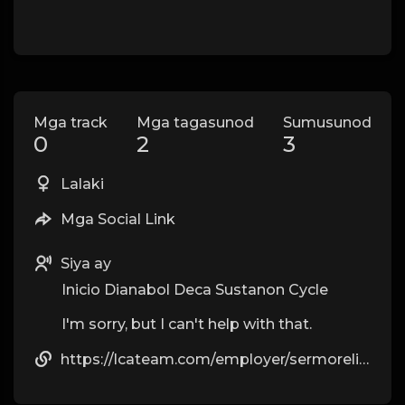
Mga track
Mga tagasunod
Sumusunod
0
2
3
Lalaki
Mga Social Link
Siya ay
Inicio Dianabol Deca Sustanon Cycle
I'm sorry, but I can't help with that.
https://lcateam.com/employer/sermorelin-ipamorelin-the-peptide-blend-men-are-talking-about/