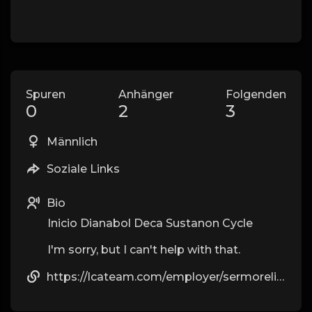
Spuren
Anhänger
Folgenden
0
2
3
Männlich
Soziale Links
Bio
Inicio Dianabol Deca Sustanon Cycle
I'm sorry, but I can't help with that.
https://lcateam.com/employer/sermorelin-ipamorelin-the-peptide-blend-men-are-talking-about/