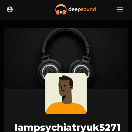
Iampsychiatryuk5271