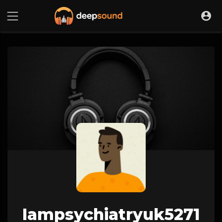
Iampsychiatryuk5271