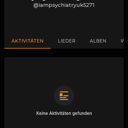
@iampsychiatryuk5271
AKTIVITÄTEN
LIEDER
ALBEN
WI
Keine Aktivitäten gefunden