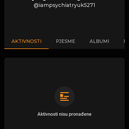
@iampsychiatryuk5271
AKTIVNOSTI
PJESME
ALBUMI
P
Aktivnosti nisu pronađene