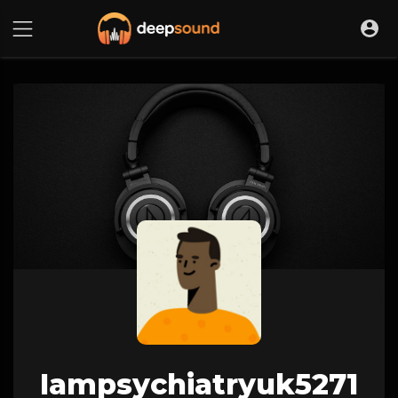
Iampsychiatryuk5271