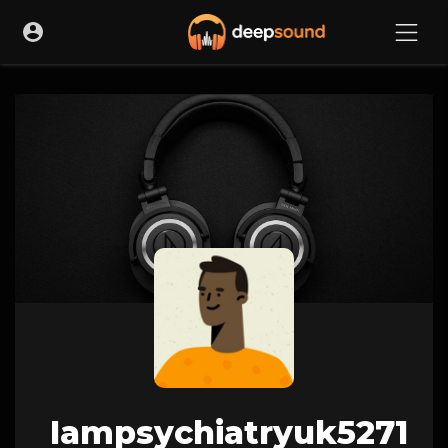
Iampsychiatryuk5271