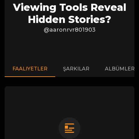
Viewing Tools Reveal
Hidden Stories?
@aaronrvr801903
FAALIYETLER
ŞARKILAR
ALBÜMLER