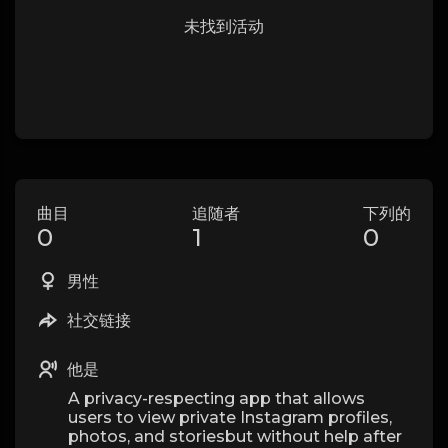
未找到活动
曲目
追随者
下列的
0
1
0
男性
社交链接
他是
A privacy-respecting app that allows
users to view private Instagram profiles,
photos, and storiesbut without help after