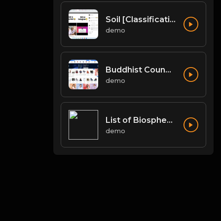
Soil [Classification of Soil, Soil Erosion, Soil Conservation]
demo
Buddhist Councils and Important Texts
demo
List of Biosphere Reserves in India
demo