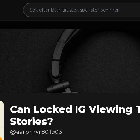
Can Locked IG Viewing 
Stories?
@aaronrvr801903