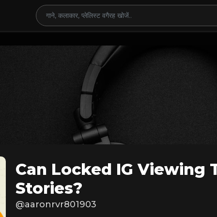
Can Locked IG Viewing 
Stories?
@aaronrvr801903