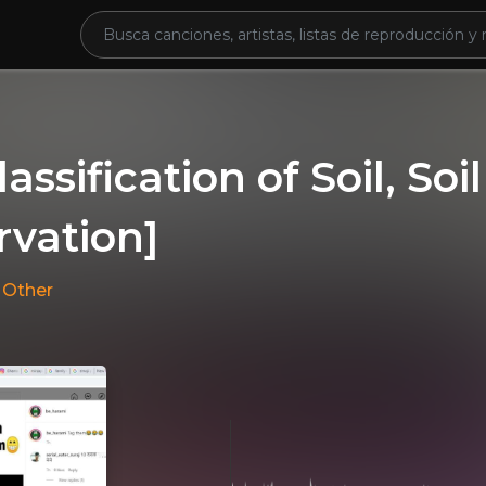
lassification of Soil, Soi
rvation]
n
Other