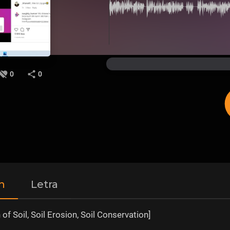
0
0
n
Letra
n of Soil, Soil Erosion, Soil Conservation]