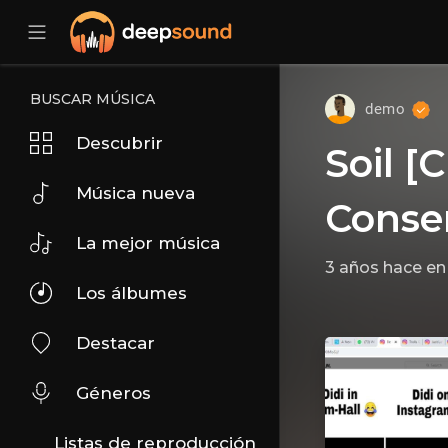
BUSCAR MÚSICA
demo
Descubrir
Soil [C
Música nueva
Conse
La mejor música
3 años hace
e
Los álbumes
Destacar
Géneros
Listas de reproducción