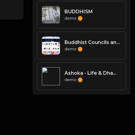
BUDDHISM
demo
Buddhist Councils and Important Texts
demo
Ashoka - Life & Dhamma
demo