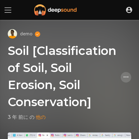
demo
Soil [Classification
of Soil, Soil
Erosion, Soil
Conservation]
3 年 前に
の
他の