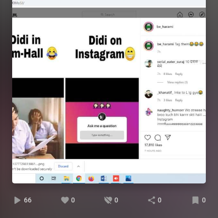
66
0
0
0
0