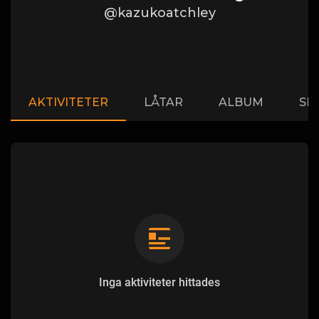
@kazukoatchley
AKTIVITETER
LÅTAR
ALBUM
SP
Inga aktiviteter hittades