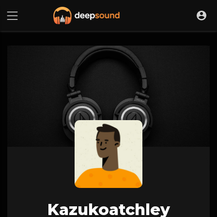
Kazukoatchley