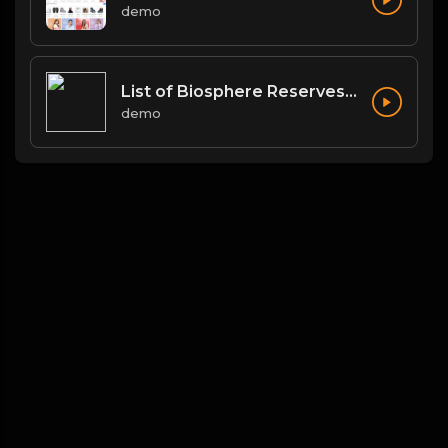
demo
List of Biosphere Reserves in India
demo