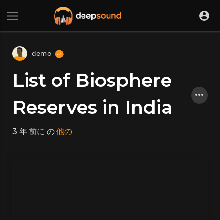
demo
List of Biosphere
Reserves in India
3 年 前に
の
他の