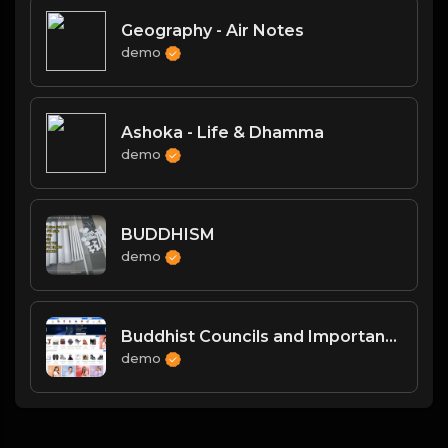
Geography - Air Notes
demo
Ashoka - Life & Dhamma
demo
BUDDHISM
demo
Buddhist Councils and Important Texts
demo