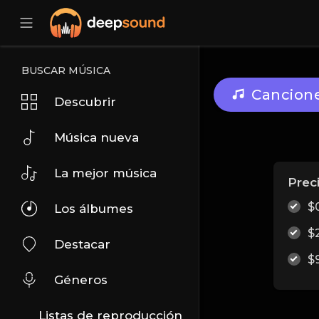
BUSCAR MÚSICA
Cancion
Descubrir
Música nueva
La mejor música
Prec
$
Los álbumes
$
Destacar
$
Géneros
Listas de reproducción