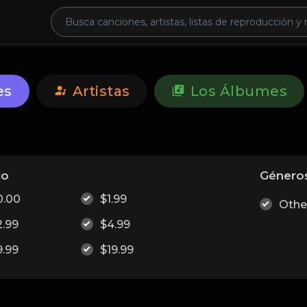
es
Artistas
Los Álbumes
io
Género
0.00
$1.99
Othe
2.99
$4.99
9.99
$19.99