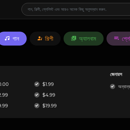
গান
শিল্পী
অ্যালবাম
প্লে
জেনারস
0.00
$1.99
অন্যান্
2.99
$4.99
9.99
$19.99