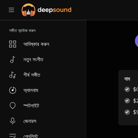
সঙ্গীত ব্রাউজ করুন
আবিষ্কার করুন
নতুন সংগীত
শীর্ষ সঙ্গীত
দাম
$
অ্যালবাম
$
স্পটলাইট
$
জেনারস
প্লেলিস্ট