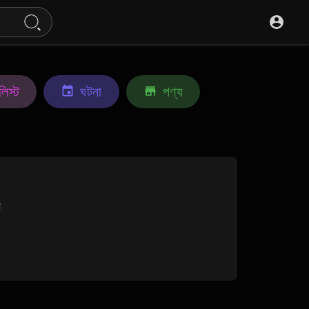
লিস্ট
ঘটনা
পণ্য
য