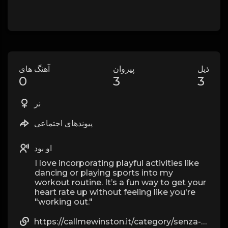
ذیل
پیروان
آهنگ های
0
3
3
نر
پیوندهای اجتماعی
او بود
I love incorporating playful activities like
dancing or playing sports into my
workout routine. It’s a fun way to get your
heart rate up without feeling like you're
"working out."
https://callmewinston.it/category/senza-categoria/page/198/