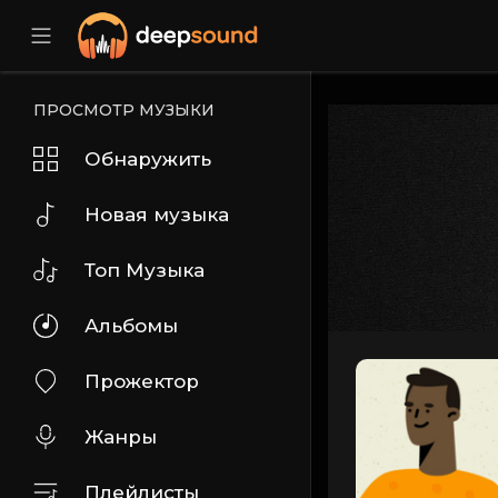
ПРОСМОТР МУЗЫКИ
Обнаружить
Новая музыка
Топ Музыка
Альбомы
Прожектор
Жанры
Плейлисты