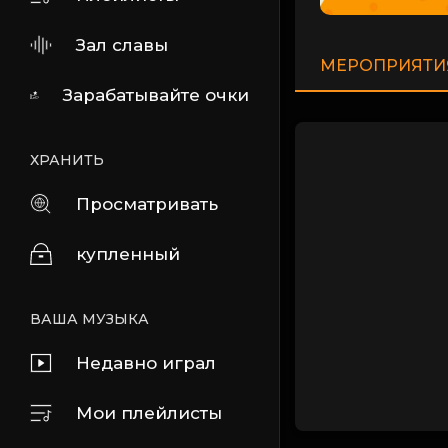
Зал славы
МЕРОПРИЯТИ
Зарабатывайте очки
ХРАНИТЬ
Просматривать
купленный
ВАША МУЗЫКА
Недавно играл
Мои плейлисты