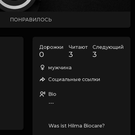
ПОНРАВИЛОСЬ
Дорожки
Читают
Следующий
0
3
3
мужчина
Социальные ссылки
Bio
---
Was ist Hilma Biocare?