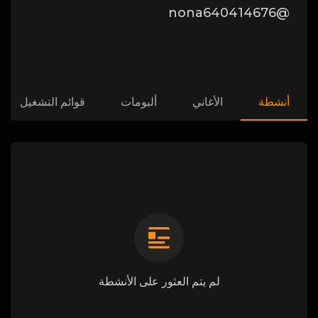
@nona640414676
أنشطة
الأغاني
ألبومات
قوائم التشغيل
لم يتم العثور على الأنشطة