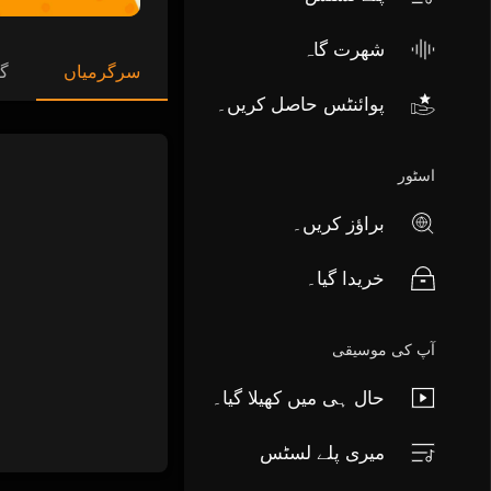
شھرت گاہ
سرگرمیاں
گا
پوائنٹس حاصل کریں۔
اسٹور
براؤز کریں۔
خریدا گیا۔
آپ کی موسیقی
حال ہی میں کھیلا گیا۔
میری پلے لسٹس