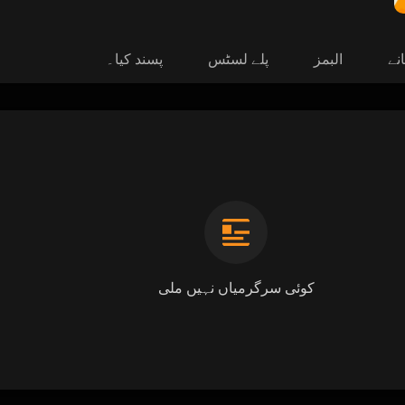
نے
البمز
پلے لسٹس
پسند کیا۔
کوئی سرگرمیاں نہیں ملی