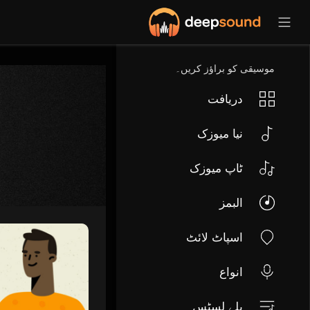
موسیقی کو براؤز کریں۔
دریافت
نیا میوزک
ٹاپ میوزک
البمز
اسپاٹ لائٹ
انواع
پلے لسٹس