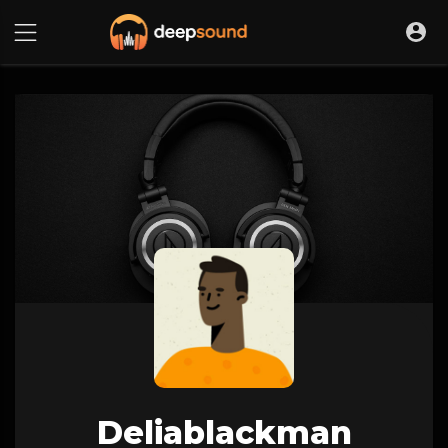
Deliablackman