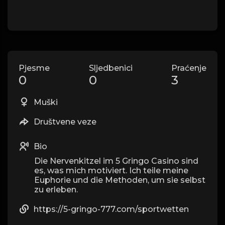
Pjesme
Sljedbenici
Praćenje
0
0
3
Muški
Društvene veze
Bio
Die Nervenkitzel im 5 Gringo Casino sind
es, was mich motiviert. Ich teile meine
Euphorie und die Methoden, um sie selbst
zu erleben.
https://5-gringo-777.com/sportwetten