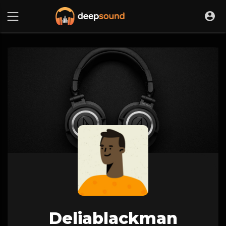
Deliablackman