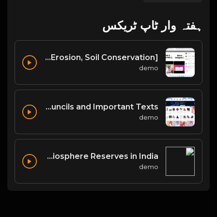
ہفتہ وار ٹاپ ٹریکس
Soil [Classification of Soil, Soil Erosion, Soil Conservation]
demo
Buddhist Councils and Important Texts
demo
List of Biosphere Reserves in India
demo