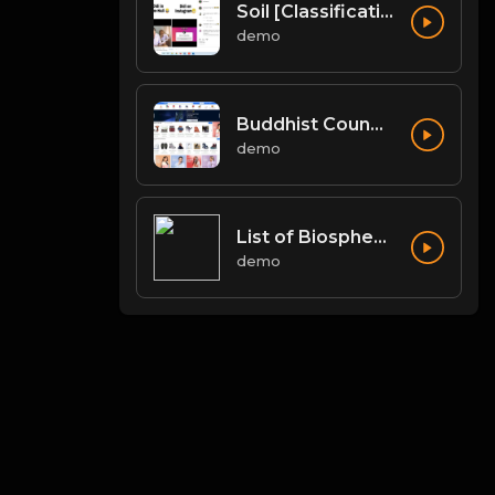
Soil [Classification of Soil, Soil Erosion, Soil Conservation]
demo
Buddhist Councils and Important Texts
demo
List of Biosphere Reserves in India
demo