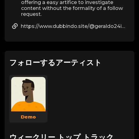
offering a easy artifice to investigate
content without the formality of a follow
request.
https://www.dubbindo.site/@geraldo24i276?page=about
フォローするアーティスト
Demo
ウィークリー トップ トラック