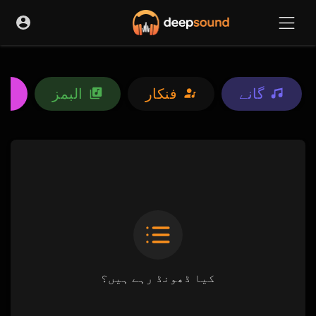
گانے
فنکار
البمز
کیا ڈھونڈ رہے ہیں؟