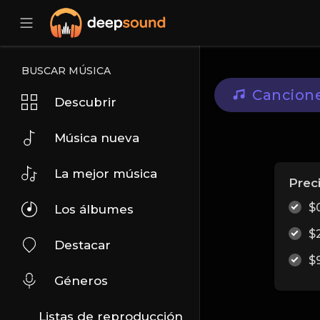
BUSCAR MÚSICA
Cancion
Descubrir
Música nueva
La mejor música
Prec
$
Los álbumes
$
Destacar
$
Géneros
Listas de reproducción