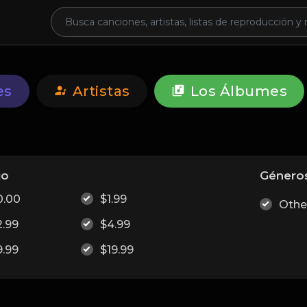
es
Artistas
Los Álbumes
io
Género
0.00
$1.99
Othe
2.99
$4.99
9.99
$19.99