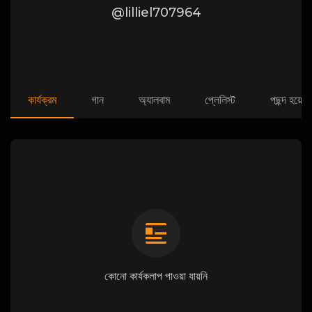
@lilliel707964
কার্যক্রম
গান
অ্যালবাম
প্লেলিস্ট
পছন্দ হয়েছে
কোনো কার্যকলাপ পাওয়া যায়নি