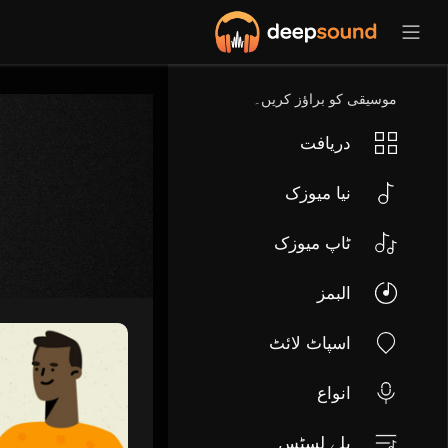
موسیقی کو براؤز کریں۔
دریافت
نیا میوزک
ٹاپ میوزک
البمز
اسپاٹ لائٹ
انواع
پلے لسٹس