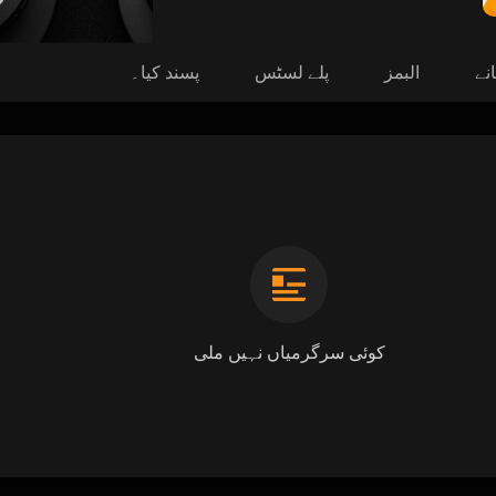
نے
البمز
پلے لسٹس
پسند کیا۔
کوئی سرگرمیاں نہیں ملی