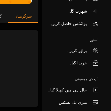
شھرت گاہ
سرگرمیاں
گا
پوائنٹس حاصل کریں۔
اسٹور
براؤز کریں۔
خریدا گیا۔
آپ کی موسیقی
حال ہی میں کھیلا گیا۔
میری پلے لسٹس