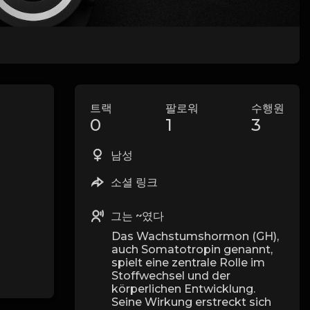
트랙
팔로워
수행원
0
1
3
남성
소셜 링크
그는 ~였다
Das Wachstumshormon (GH),
auch Somatotropin genannt,
spielt eine zentrale Rolle im
Stoffwechsel und der
körperlichen Entwicklung.
Seine Wirkung erstreckt sich