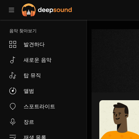
음악 찾아보기
발견하다
새로운 음악
탑 뮤직
앨범
스포트라이트
장르
재생 목록