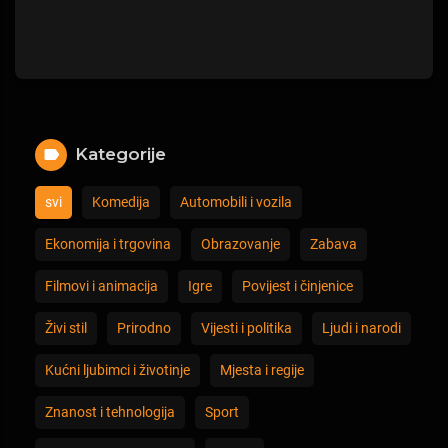
Kategorije
svi
Komedija
Automobili i vozila
Ekonomija i trgovina
Obrazovanje
Zabava
Filmovi i animacija
Igre
Povijest i činjenice
Živi stil
Prirodno
Vijesti i politika
Ljudi i narodi
Kućni ljubimci i životinje
Mjesta i regije
Znanost i tehnologija
Sport